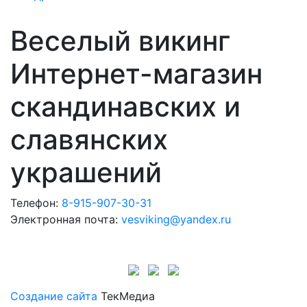
8
000 p.
100 p.
Веселый викинг
Интернет-магазин
скандинавских и
славянских
украшений
Телефон:
8-915-907-30-31
Электронная почта:
vesviking@yandex.ru
Создание сайта
ТекМедиа