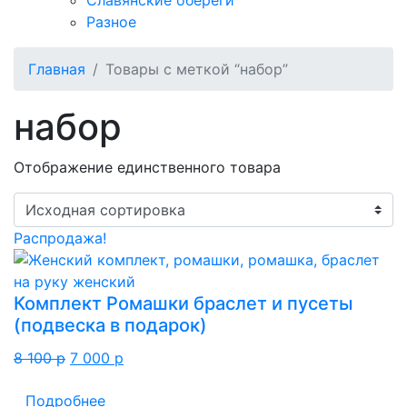
Славянские обереги
Разное
Главная
Товары с меткой “набор”
набор
Отображение единственного товара
Распродажа!
Комплект Ромашки браслет и пусеты
(подвеска в подарок)
Первоначальная
Текущая
8 100
p
7 000
p
цена
цена:
Подробнее
составляла
7