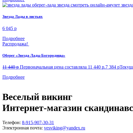
Звезда Лады в листьях
6 045
p
Подробнее
Распродажа!
Оберег «Звезда Лады Богородицы»
11 440
p
Первоначальная цена составляла 11 440 p.
7 384
p
Текуща
Подробнее
Веселый викинг
Интернет-магазин скандинав
Телефон:
8-915-907-30-31
Электронная почта:
vesviking@yandex.ru