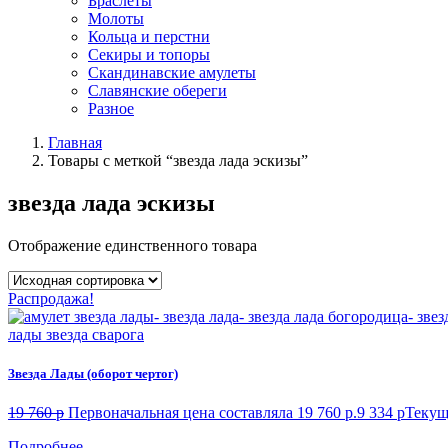
Браслеты
Молоты
Кольца и перстни
Секиры и топоры
Скандинавские амулеты
Славянские обереги
Разное
Главная
Товары с меткой “звезда лада эскизы”
звезда лада эскизы
Отображение единственного товара
Распродажа!
Звезда Лады (оборот чертог)
19 760
p
Первоначальная цена составляла 19 760 p.
9 334
p
Текуща
Подробнее