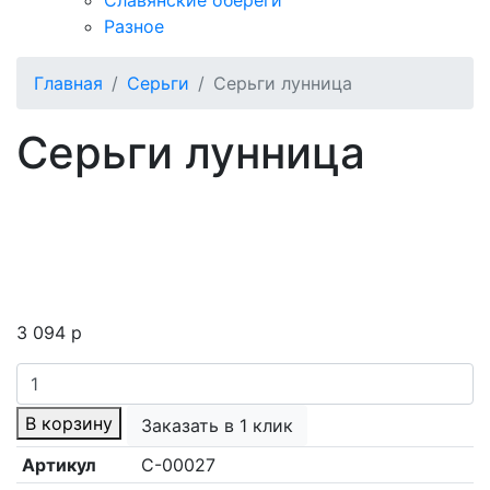
Славянские обереги
Разное
Главная
Серьги
Серьги лунница
Серьги лунница
3 094
p
Количество
товара
В корзину
Заказать в 1 клик
Серьги
лунница
Артикул
С-00027