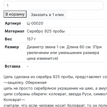
Количество
составляла
91
товара
112
845 p.
В корзину
Заказать в 1 клик
Цепь
970 p.
круглая
Артикул
Ц-00020
с
Материал
Серебро 925 пробы
оберегами(1
см)
Вес
157 г
Размер
Диаметр звена 1 см. Длина 60 см. (При
увеличении или уменьшении размера
цена изменится)
Вставка
-
Цепь
сделана
из
серебра
925
пробы
,
представляет
с
—
защелку
.
Обережная
цепь
не
просто
серебряное
украшение
на
шею,
а
аму
цепи
собраны
обереги
:
коловрат
,
звезда
Руси
,
симво
Коловрат
—
считали
,
что
если
человек
носит
Коловрат
,
то
он
пол