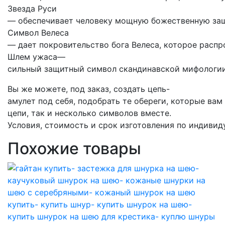
Звезда
Р
уси
—
обеспечивает
человеку
мощную
божественную
за
Символ
Велеса
—
дает
покровительство
бога
Велеса
,
которое
распр
Шлем
ужаса
—
сильный
защитный
символ
скандинавской
мифологи
Вы
же
можете
,
под
заказ
,
создать
цепь-
амулет
под
себя
,
подобрать
те
обереги
,
которые
вам
цепи
,
так
и
несколько
символов
вместе
.
Условия
,
стоимость
и
срок
изготовления
по
индивид
Похожие товары