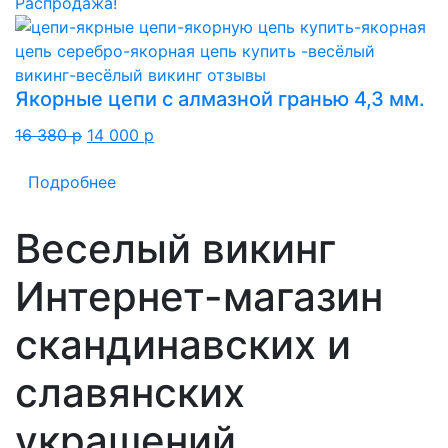
Распродажа!
Якорные цепи с алмазной гранью 4,3 мм.
Первоначальная
Текущая
16 380
p
14 000
p
цена
цена:
Подробнее
составляла
14
16
000 p.
380 p.
Веселый викинг
Интернет-магазин
скандинавских и
славянских
украшений