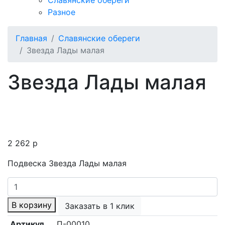
Славянские обереги
Разное
Главная
Славянские обереги
Звезда Лады малая
Звезда Лады малая
2 262
p
Подвеска Звезда Лады малая
Количество
товара
В корзину
Заказать в 1 клик
Звезда
Лады
Артикул
П-00010