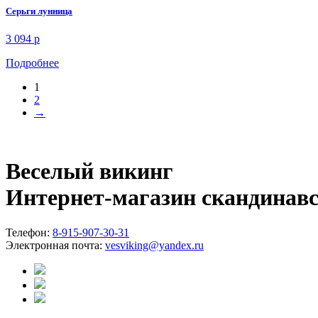
Серьги лунница
3 094
p
Подробнее
1
2
→
Веселый викинг
Интернет-магазин скандинав
Телефон:
8-915-907-30-31
Электронная почта:
vesviking@yandex.ru